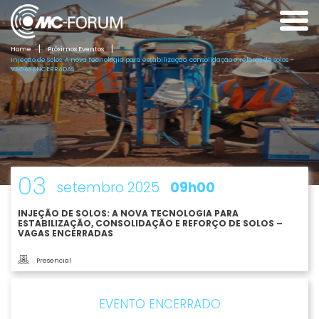
|
|
Home
Próximos Eventos
Injeção de Solos: A nova tecnologia para estabilização, consolidação e reforço de solos –
VAGAS ENCERRADAS
03
setembro 2025
09h00
INJEÇÃO DE SOLOS: A NOVA TECNOLOGIA PARA
ESTABILIZAÇÃO, CONSOLIDAÇÃO E REFORÇO DE SOLOS –
VAGAS ENCERRADAS
Presencial
EVENTO ENCERRADO