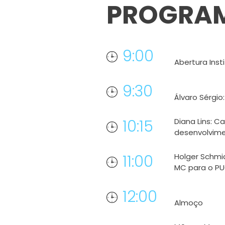
PROGRA
9:00
Abertura Inst
9:30
Álvaro Sérgio
10:15
Diana Lins: C
desenvolvim
11:00
Holger Schmid
MC para o P
12:00
Almoço